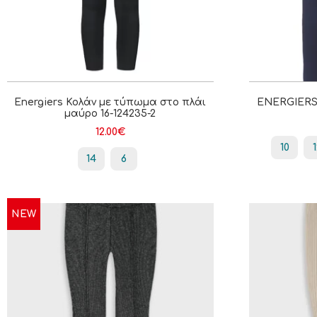
Energiers Κολάν με τύπωμα στο πλάι
ENERGIERS Κ
μαύρο 16-124235-2
12.00
€
10
14
6
NEW