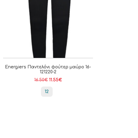
Energiers Παντελόνι φούτερ μαύρο 16-
121220-2
16.50
€
11.55
€
12