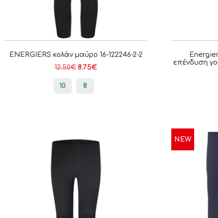
ENERGIERS κολάν μαύρο 16-122246-2-2
Energie
επένδυση γο
12.50
€
8.75
€
10
8
NEW