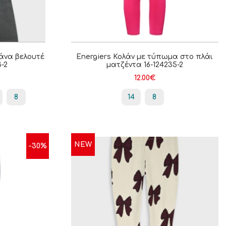
άνα βελουτέ
Energiers Κολάν με τύπωμα στο πλάι
3-2
ματζέντα 16-124235-2
12.00
€
8
14
8
NEW
-30%