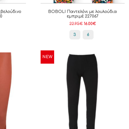
 βελούδινο
BOBOLI Παντελόνι με λουλούδια
40
εμπριμέ 227067
22.95
€
16.00
€
3
6
NEW