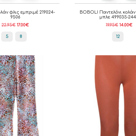
άν φλις εμπριμέ 219024-
BOBOLI Παντελόνι κολάν
9506
μπλε 499035-24
22.95
€
17.00
€
19.95
€
14.00
€
5
8
12