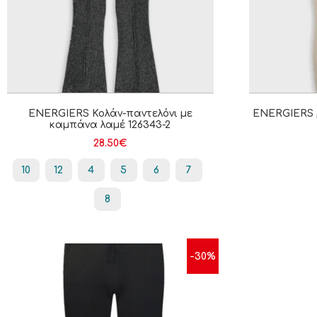
ENERGIERS Κολάν-παντελόνι με
ENERGIERS ρ
καμπάνα λαμέ 126343-2
28.50
€
10
12
4
5
6
7
8
-30%