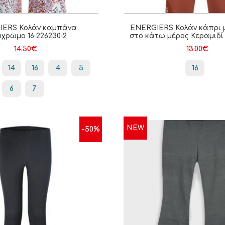
IERS Κολάν καμπάνα
ENERGIERS Κολάν κάπρι 
χρωμο 16-226230-2
στο κάτω μέρος Κεραμιδί 
14.50
€
13.00
€
14
16
4
5
16
6
7
NEW
-50%