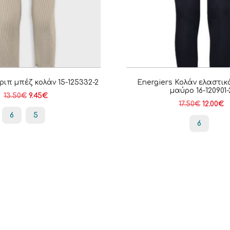
ιπ μπέζ κολάν 15-125332-2
Energiers Κολάν ελαστι
μαύρο 16-120901-
13.50
€
9.45
€
17.50
€
12.00
€
6
5
6