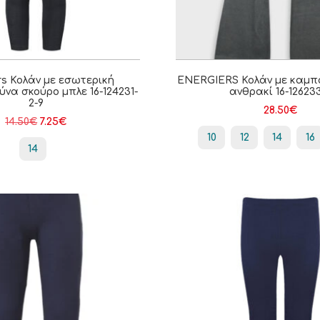
rs Κολάν με εσωτερική
ENERGIERS Κολάν με καμπ
ύνα σκούρο μπλε 16-124231-
ανθρακί 16-12623
2-9
28.50
€
14.50
€
7.25
€
10
12
14
16
14