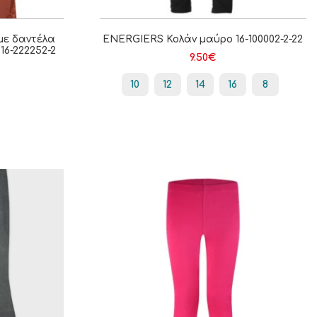
με δαντέλα
ENERGIERS Κολάν μαύρο 16-100002-2-22
16-222252-2
9.50
€
10
12
14
16
8