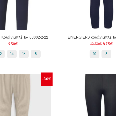
ολάν μπλέ 16-100002-2-22
ENERGIERS κολάν μπλε 16-
9.50
€
12.50
€
8.75
€
12
14
16
8
10
8
-30%