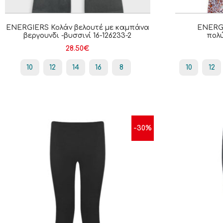
ENERGIERS Κολάν βελουτέ με καμπάνα
ENERG
βεργουνδι -βυσσινί 16-126233-2
πολύ
28.50
€
10
12
14
16
8
10
12
-30%