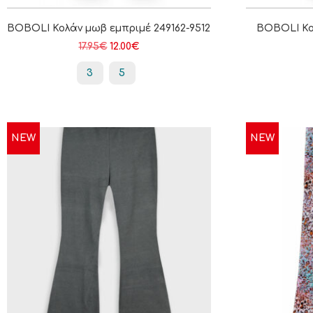
BOBOLI Κολάν μωβ εμπριμέ 249162-9512
BOBOLI Κολ
17.95
€
12.00
€
3
5
NEW
NEW