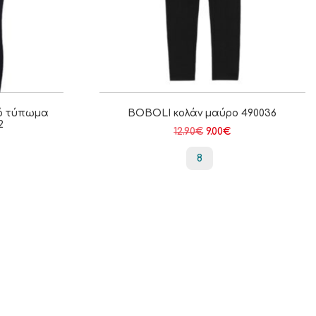
κό τύπωμα
BOBOLI κολάν μαύρο 490036
2
12.90
€
9.00
€
8