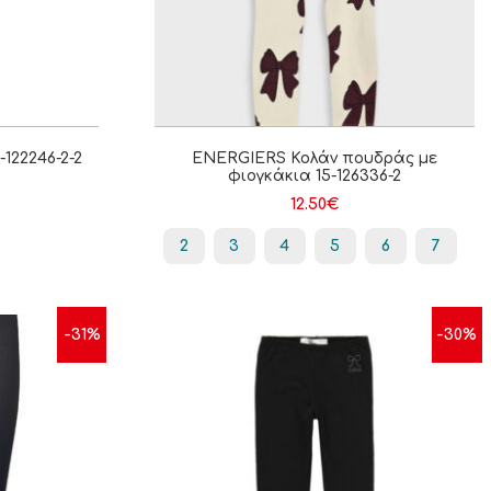
122246-2-2
ENERGIERS Κολάν πουδράς με
φιογκάκια 15-126336-2
12.50
€
2
3
4
5
6
7
-31%
-30%