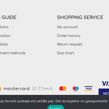
 GUIDE
SHOPPING SERVICE
tions
My account
mation
Order history
bility
Return request
ayment methods
Size chart
η δυνατή εμπειρία στη σελίδα μας. Εάν συνεχίσετε να χρησιμοποιείτε 
Εντάξει