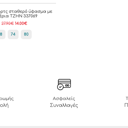
ρτς σταθερό ύφασμα με
έρια ΤΖΗΝ 337069
27.90
€
14.00
€
68
74
80
ηρωμής
Ασφαλείς
βολή
Συναλλαγές
Π