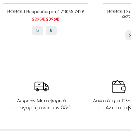
BOBOLI Βερμούδα μπεζ 711065-7429
BOBOLI Σο
αστ
29.95
€
20.96
€
3
8
Δωρεάν Μεταφορικά
Δυνατότητα Πλ
με αγορές άνω των 35€
με Αντικατα