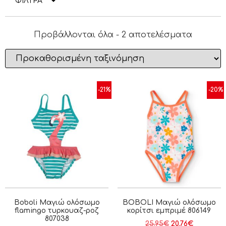
ΦΙΛΤΡΑ
Προβάλλονται όλα - 2 αποτελέσματα
-21%
-20%
Boboli Μαγιώ ολόσωμο
BOBOLI Μαγιώ ολόσωμο
flamingo τυρκουαζ-ροζ
κορίτσι εμπριμέ 806149
807038
25.95
€
20.76
€