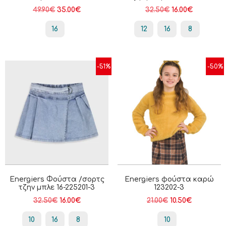
49.90
€
35.00
€
32.50
€
16.00
€
16
12
16
8
-51%
-50%
Energiers Φούστα /σορτς
Energiers φούστα καρώ
τζην μπλε 16-225201-3
123202-3
32.50
€
16.00
€
21.00
€
10.50
€
10
16
8
10