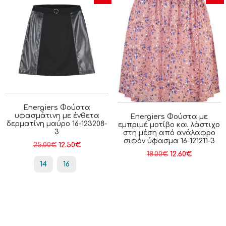
Energiers Φούστα
υφασμάτινη με ένθετα
Energiers Φούστα με
δερματίνη μαύρο 16-123208-
εμπριμέ μοτίβο και λάστιχο
3
στη μέση από ανάλαφρο
σιφόν ύφασμα 16-121211-3
25.00
€
12.50
€
18.00
€
12.60
€
14
16