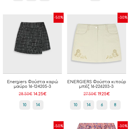
-50%
-30%
Energiers Φούστα καρώ
ENERGIERS Φούστα κιπούρ
μαύρο 16-124205-3
μπέζ 16-226203-3
28.50
€
14.25
€
27.50
€
19.25
€
10
14
10
14
6
8
-50%
-30%