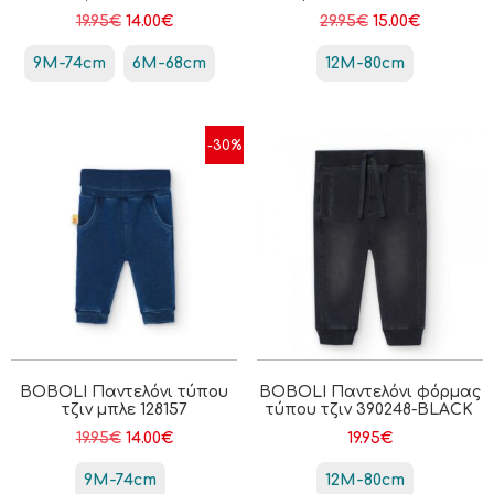
19.95
€
14.00
€
29.95
€
15.00
€
9M-74cm
6Μ-68cm
12M-80cm
-30%
BOBOLI Παντελόνι τύπου
BOBOLI Παντελόνι φόρμας
τζιν μπλε 128157
τύπου τζιν 390248-BLACK
19.95
€
14.00
€
19.95
€
9M-74cm
12M-80cm