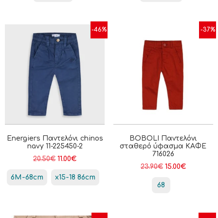
-46%
-37%
Energiers Παντελόνι chinos
BOBOLI Παντελόνι
navy 11-225450-2
σταθερό ύφασμα ΚΑΦΕ
716026
20.50
€
11.00
€
23.90
€
15.00
€
6Μ-68cm
x15-18 86cm
68