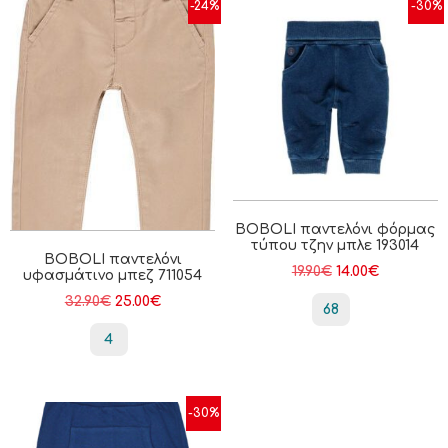
-24%
-30%
BOBOLI παντελόνι φόρμας
τύπου τζην μπλε 193014
BOBOLI παντελόνι
19.90
€
14.00
€
υφασμάτινο μπεζ 711054
32.90
€
25.00
€
68
4
-30%