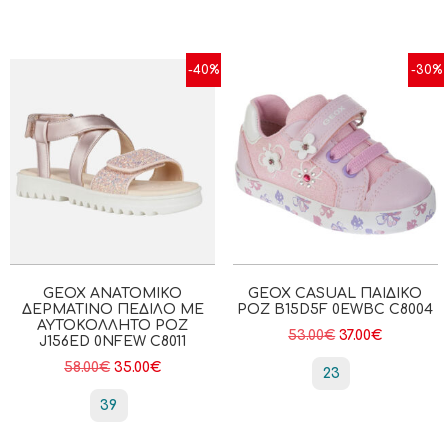
-40%
-30%
GEOX ΑΝΑΤΟΜΙΚΌ
GEOX CASUAL ΠΑΙΔΙΚΟ
ΔΕΡΜΆΤΙΝΟ ΠΈΔΙΛΟ ΜΕ
ΡΟΖ B15D5F 0EWBC C8004
ΑΥΤΟΚΌΛΛΗΤΟ ΡΟΖ
53.00
€
37.00
€
J156ED 0NFEW C8011
58.00
€
35.00
€
23
39