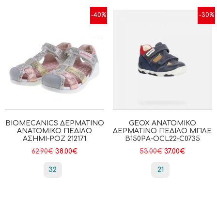
-40%
-30%
BIOMECANICS ΔΕΡΜΆΤΙΝΟ
GEOX ΑΝΑΤΟΜΙΚΌ
ΑΝΑΤΟΜΙΚΌ ΠΈΔΙΛΟ
ΔΕΡΜΆΤΙΝΟ ΠΈΔΙΛΟ ΜΠΛΕ
ΑΣΗΜΊ-ΡΟΖ 212171
B150PA-OCL22-C0735
62.90
€
38.00
€
53.00
€
37.00
€
32
21