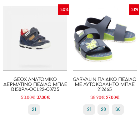
-30%
-31%
GEOX ΑΝΑΤΟΜΙΚΌ
GARVALIN ΠΑΙΔΙΚΌ ΠΈΔΙΛΟ
ΔΕΡΜΆΤΙΝΟ ΠΈΔΙΛΟ ΜΠΛΕ
ΜΕ ΑΥΤΟΚΌΛΛΗΤΟ ΜΠΛΕ
B150PA-OCL22-C0735
212665
53.00
€
37.00
€
38.90
€
27.00
€
21
21
28
30