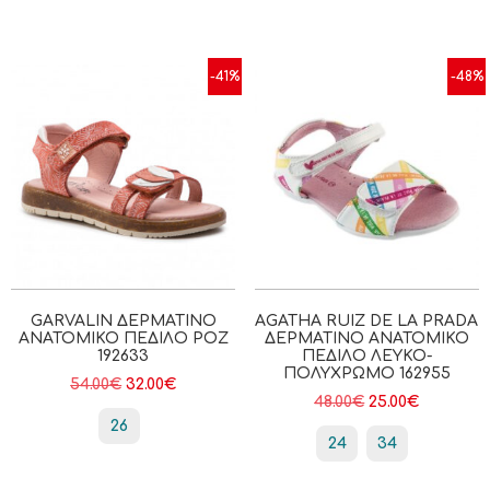
-41%
-48%
GARVALIN ΔΕΡΜΆΤΙΝΟ
AGATHA RUIZ DE LA PRADA
ΑΝΑΤΟΜΙΚΌ ΠΈΔΙΛΟ ΡΟΖ
ΔΕΡΜΆΤΙΝΟ ΑΝΑΤΟΜΙΚΌ
192633
ΠΈΔΙΛΟ ΛΕΥΚΌ-
ΠΟΛΎΧΡΩΜΟ 162955
54.00
€
32.00
€
48.00
€
25.00
€
26
24
34