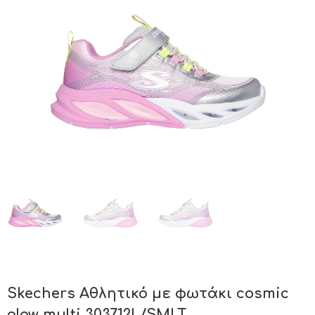
Skechers Αθλητικό με φωτάκι cosmic
glow multi 303712L/SMLT