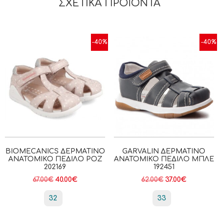
ΣΧΕΤΙΚΆ ΠΡΟΪΌΝΤΑ
-40%
-40%
BIOMECANICS ΔΕΡΜΆΤΙΝΟ
GARVALIN ΔΕΡΜΆΤΙΝΟ
ΑΝΑΤΟΜΙΚΌ ΠΈΔΙΛΟ ΡΟΖ
ΑΝΑΤΟΜΙΚΌ ΠΈΔΙΛΟ ΜΠΛΕ
202169
192451
67.00
€
40.00
€
62.00
€
37.00
€
32
33