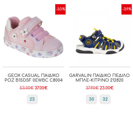
-30%
-39%
GEOX CASUAL ΠΑΙΔΙΚΟ
GARVALIN ΠΑΙΔΙΚΌ ΠΈΔΙΛΟ
ΡΟΖ B15D5F 0EWBC C8004
ΜΠΛΕ-ΚΊΤΡΙΝΟ 212820
53.00
€
37.00
€
37.90
€
23.00
€
23
30
32