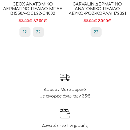
GEOX ΑΝΑΤΟΜΙΚΌ
GARVALIN ΔΕΡΜΆΤΙΝΟ
ΔΕΡΜΆΤΙΝΟ ΠΈΔΙΛΟ ΜΠΛΕ
ΑΝΑΤΟΜΙΚΌ ΠΈΔΙΛΟ
B1550A-OCL22-C4002
ΛΕΥΚΌ-ΡΟΖ-ΚΟΡΑΛΊ 172321
53.00
€
32.00
€
58.00
€
30.00
€
19
22
22
Δωρεάν Μεταφορικά
με αγορές άνω των 35€
Δυνατότητα Πληρωμής