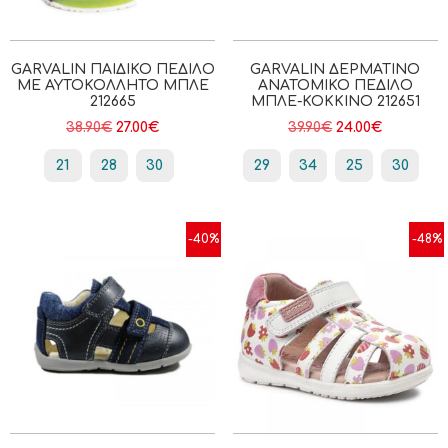
GARVALIN ΠΑΙΔΙΚΌ ΠΈΔΙΛΟ
GARVALIN ΔΕΡΜΆΤΙΝΟ
ΜΕ ΑΥΤΟΚΌΛΛΗΤΟ ΜΠΛΕ
ΑΝΑΤΟΜΙΚΌ ΠΈΔΙΛΟ
212665
ΜΠΛΕ-ΚΌΚΚΙΝΟ 212651
38.90
€
27.00
€
39.90
€
24.00
€
21
28
30
29
34
25
30
-40%
-48%