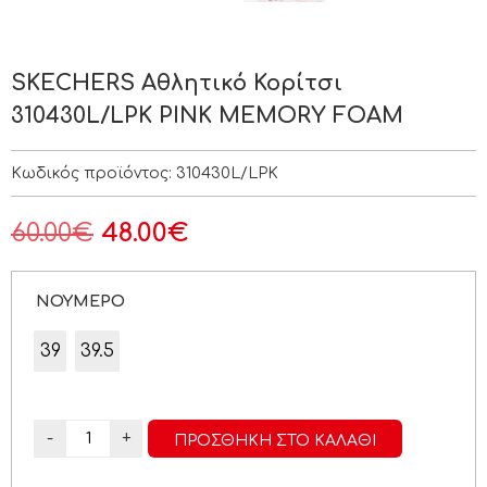
SKECHERS Αθλητικό Κορίτσι
310430L/LPK PINK MEMORY FOAM
Κωδικός προϊόντος:
310430L/LPK
60.00
€
48.00
€
ΝΟΥΜΕΡΟ
39
39.5
-
+
ΠΡΟΣΘΉΚΗ ΣΤΟ ΚΑΛΆΘΙ