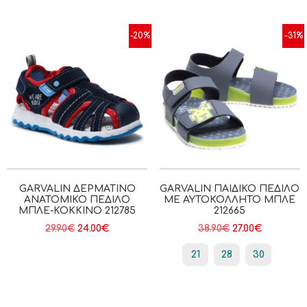
-20%
-31%
GARVALIN ΔΕΡΜΆΤΙΝΟ
GARVALIN ΠΑΙΔΙΚΌ ΠΈΔΙΛΟ
ΑΝΑΤΟΜΙΚΌ ΠΈΔΙΛΟ
ΜΕ ΑΥΤΟΚΌΛΛΗΤΟ ΜΠΛΕ
ΜΠΛΕ-ΚΌΚΚΙΝΟ 212785
212665
29.90
€
24.00
€
38.90
€
27.00
€
21
28
30