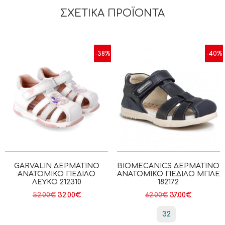
ΣΧΕΤΙΚΆ ΠΡΟΪΌΝΤΑ
-38%
-40%
GARVALIN ΔΕΡΜΆΤΙΝΟ
BIOMECANICS ΔΕΡΜΆΤΙΝΟ
ΑΝΑΤΟΜΙΚΌ ΠΈΔΙΛΟ
ΑΝΑΤΟΜΙΚΌ ΠΈΔΙΛΟ ΜΠΛΈ
ΛΕΥΚΌ 212310
182172
52.00
€
32.00
€
62.00
€
37.00
€
32