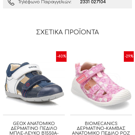
2331 027104
Τηλέφωνο Παραγγελιών:
ΣΧΕΤΙΚΆ ΠΡΟΪΌΝΤΑ
-40%
-29%
GEOX ΑΝΑΤΟΜΙΚΌ
BIOMECANICS
ΔΕΡΜΆΤΙΝΟ ΠΈΔΙΛΟ
ΔΕΡΜΆΤΙΝΟ-ΚΑΜΒΆΣ
ΜΠΛΕ-ΛΕΥΚΌ B1550A-
ΑΝΑΤΟΜΙΚΌ ΠΈΔΙΛΟ ΡΟΖ