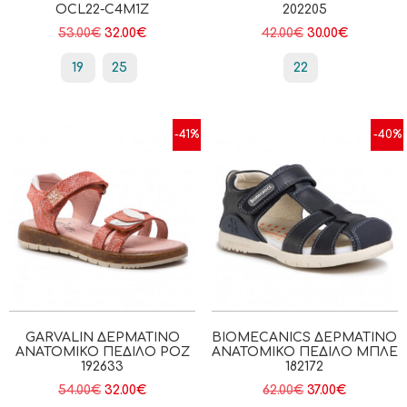
OCL22-C4M1Z
202205
53.00
€
32.00
€
42.00
€
30.00
€
19
25
22
-41%
-40%
GARVALIN ΔΕΡΜΆΤΙΝΟ
BIOMECANICS ΔΕΡΜΆΤΙΝΟ
ΑΝΑΤΟΜΙΚΌ ΠΈΔΙΛΟ ΡΟΖ
ΑΝΑΤΟΜΙΚΌ ΠΈΔΙΛΟ ΜΠΛΈ
192633
182172
54.00
€
32.00
€
62.00
€
37.00
€