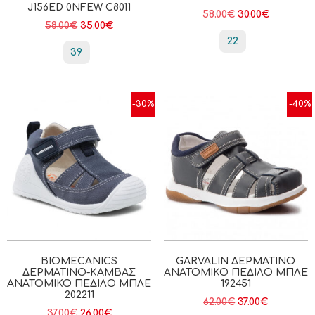
J156ED 0NFEW C8011
58.00
€
30.00
€
58.00
€
35.00
€
22
39
-30%
-40%
BIOMECANICS
GARVALIN ΔΕΡΜΆΤΙΝΟ
ΔΕΡΜΆΤΙΝΟ-ΚΑΜΒΆΣ
ΑΝΑΤΟΜΙΚΌ ΠΈΔΙΛΟ ΜΠΛΕ
ΑΝΑΤΟΜΙΚΌ ΠΈΔΙΛΟ ΜΠΛΈ
192451
202211
62.00
€
37.00
€
37.00
€
26.00
€