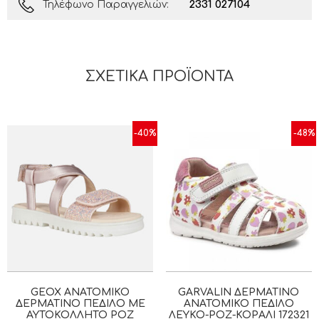
2331 027104
Τηλέφωνο Παραγγελιών:
ΣΧΕΤΙΚΆ ΠΡΟΪΌΝΤΑ
-40%
-48%
GEOX ΑΝΑΤΟΜΙΚΌ
GARVALIN ΔΕΡΜΆΤΙΝΟ
ΔΕΡΜΆΤΙΝΟ ΠΈΔΙΛΟ ΜΕ
ΑΝΑΤΟΜΙΚΌ ΠΈΔΙΛΟ
ΑΥΤΟΚΌΛΛΗΤΟ ΡΟΖ
ΛΕΥΚΌ-ΡΟΖ-ΚΟΡΑΛΊ 172321