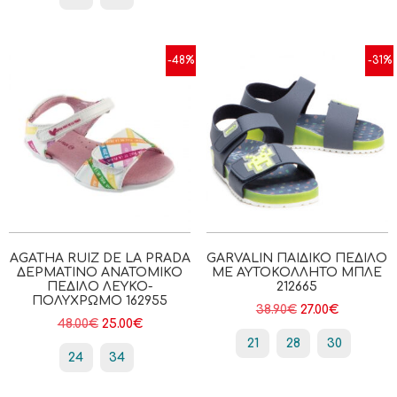
-48%
-31%
AGATHA RUIZ DE LA PRADA
GARVALIN ΠΑΙΔΙΚΌ ΠΈΔΙΛΟ
ΔΕΡΜΆΤΙΝΟ ΑΝΑΤΟΜΙΚΌ
ΜΕ ΑΥΤΟΚΌΛΛΗΤΟ ΜΠΛΕ
ΠΈΔΙΛΟ ΛΕΥΚΌ-
212665
ΠΟΛΎΧΡΩΜΟ 162955
38.90
€
27.00
€
48.00
€
25.00
€
21
28
30
24
34