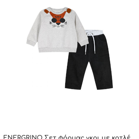
ENERGRINO Σετ φόρμας γκρι με κοτλέ