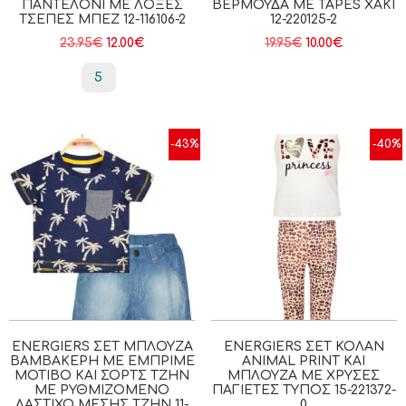
ΠΑΝΤΕΛΌΝΙ ΜΕ ΛΟΞΈΣ
ΒΕΡΜΟΎΔΑ ΜΕ TAPES ΧΑΚΙ
ΤΣΈΠΕΣ ΜΠΕΖ 12-116106-2
12-220125-2
23.95
€
12.00
€
19.95
€
10.00
€
5
-43%
-40%
ENERGIERS ΣΕΤ ΜΠΛΟΎΖΑ
ENERGIERS ΣΕΤ ΚΟΛΆΝ
ΒΑΜΒΑΚΕΡΉ ΜΕ ΕΜΠΡΙΜΈ
ANIMAL PRINT ΚΑΙ
ΜΟΤΊΒΟ ΚΑΙ ΣΟΡΤΣ ΤΖΗΝ
ΜΠΛΟΎΖΑ ΜΕ ΧΡΥΣΈΣ
ΜΕ ΡΥΘΜΙΖΌΜΕΝΟ
ΠΑΓΙΈΤΕΣ ΤΎΠΟΣ 15-221372-
ΛΆΣΤΙΧΟ ΜΈΣΗΣ ΤΖΗΝ 11-
0