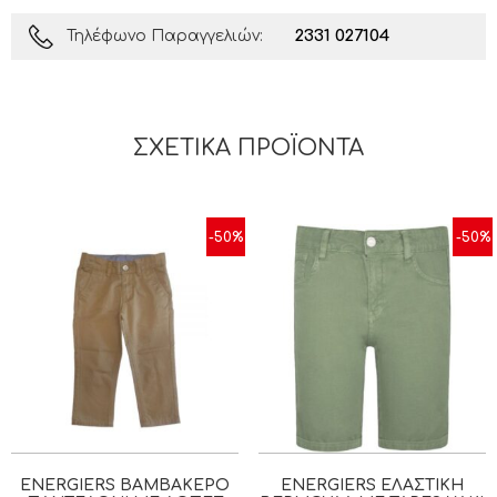
2331 027104
Τηλέφωνο Παραγγελιών:
ΣΧΕΤΙΚΆ ΠΡΟΪΌΝΤΑ
-50%
-50%
ENERGIERS ΒΑΜΒΑΚΕΡΌ
ENERGIERS ΕΛΑΣΤΙΚΉ