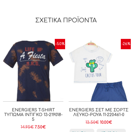
ΣΧΕΤΙΚΆ ΠΡΟΪΌΝΤΑ
-50%
-26%
ENERGIERS T-SHIRT
ENERGIERS ΣΕΤ ΜΕ ΣΟΡΤΣ
ΤΎΠΩΜΑ ΙΝΤΙΓΚΟ 13-219018-
ΛΕΥΚΌ-ΡΟΥΑ 11-220461-0
5
13.50
€
10.00
€
14.95
€
7.50
€