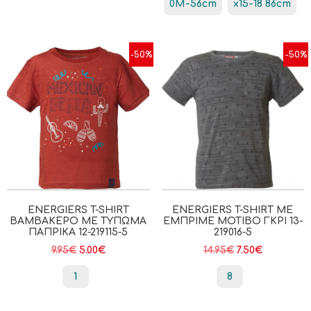
0Μ-56cm
x15-18 86cm
-50%
-50%
ENERGIERS T-SHIRT
ENERGIERS T-SHIRT ΜΕ
ΒΑΜΒΑΚΕΡΌ ΜΕ ΤΎΠΩΜΑ
ΕΜΠΡΙΜΈ ΜΟΤΊΒΟ ΓΚΡΙ 13-
ΠΑΠΡΙΚΑ 12-219115-5
219016-5
9.95
€
5.00
€
14.95
€
7.50
€
1
8