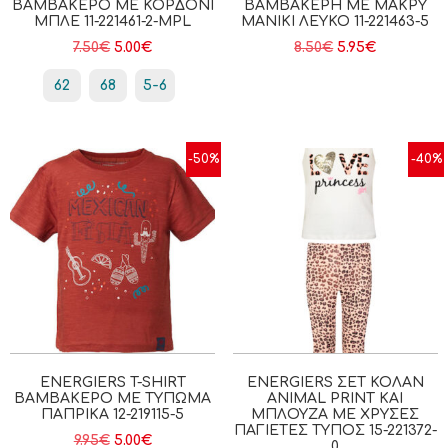
ΒΑΜΒΑΚΕΡΌ ΜΕ ΚΟΡΔΌΝΙ
ΒΑΜΒΑΚΕΡΉ ΜΕ ΜΑΚΡΎ
ΜΠΛΕ 11-221461-2-MPL
ΜΑΝΊΚΙ ΛΕΥΚΟ 11-221463-5
7.50
€
5.00
€
8.50
€
5.95
€
62
68
5-6
-50%
-40%
ENERGIERS T-SHIRT
ENERGIERS ΣΕΤ ΚΟΛΆΝ
ΒΑΜΒΑΚΕΡΌ ΜΕ ΤΎΠΩΜΑ
ANIMAL PRINT ΚΑΙ
ΠΑΠΡΙΚΑ 12-219115-5
ΜΠΛΟΎΖΑ ΜΕ ΧΡΥΣΈΣ
ΠΑΓΙΈΤΕΣ ΤΎΠΟΣ 15-221372-
9.95
€
5.00
€
0