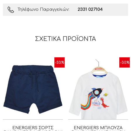
2331 027104
Τηλέφωνο Παραγγελιών:
ΣΧΕΤΙΚΆ ΠΡΟΪΌΝΤΑ
-33%
-30%
ENERGIERS ΣΟΡΤΣ
ENERGIERS ΜΠΛΟΎΖΑ