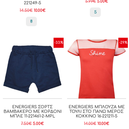
5.99
€
5.00
€
221249-5
14.50
€
10.00
€
5
8
-33%
-29%
ENERGIERS ΣΟΡΤΣ
ENERGIERS ΜΠΛΟΎΖΑ ΜΕ
ΒΑΜΒΑΚΕΡΌ ΜΕ ΚΟΡΔΌΝΙ
ΤΟΎΛΙ ΣΤΟ ΠΆΝΩ ΜΈΡΟΣ
ΜΠΛΕ 11-221461-2-MPL
ΚΌΚΚΙΝΟ 16-221211-5
7.50
€
5.00
€
14.00
€
10.00
€