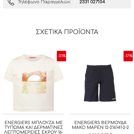
2331 027104
Τηλέφωνο Παραγγελιών:
ΣΧΕΤΙΚΆ ΠΡΟΪΌΝΤΑ
-31%
-17%
ENERGIERS ΜΠΛΟΎΖΑ ΜΕ
ENERGIERS ΒΕΡΜΟΎΔΑ
ΤΎΠΩΜΑ ΚΑΙ ΔΕΡΜΆΤΙΝΕΣ
ΜΑΚΌ ΜΑΡΕΝ 12-216141-2-2
ΛΕΠΤΟΜΈΡΕΙΕΣ ΕΚΡΟΥ 16-