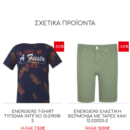
ΣΧΕΤΙΚΆ ΠΡΟΪΌΝΤΑ
-50%
-50%
ENERGIERS T-SHIRT
ENERGIERS ΕΛΑΣΤΙΚΉ
ΤΎΠΩΜΑ ΙΝΤΙΓΚΟ 13-219018-
ΒΕΡΜΟΎΔΑ ΜΕ TAPES ΧΑΚΙ
5
12-220125-2
14.95
€
7.50
€
19.95
€
10.00
€