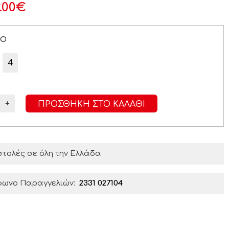
.00
€
ΡΟ
4
+
ΠΡΟΣΘΉΚΗ ΣΤΟ ΚΑΛΆΘΙ
τολές σε όλη την Ελλάδα
φωνο Παραγγελιών:
2331 027104