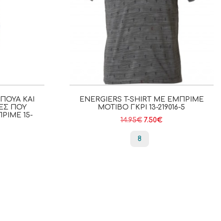
ΠΟΥΆ ΚΑΙ
ENERGIERS T-SHIRT ΜΕ ΕΜΠΡΙΜΈ
ΕΣ ΠΟΥ
ΜΟΤΊΒΟ ΓΚΡΙ 13-219016-5
ΡΙΜΕ 15-
14.95
€
7.50
€
8