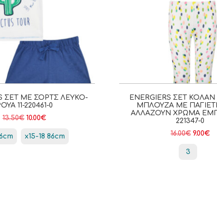
S ΣΕΤ ΜΕ ΣΟΡΤΣ ΛΕΥΚΌ-
ENERGIERS ΣΕΤ ΚΟΛΆΝ 
ΟΥΑ 11-220461-0
ΜΠΛΟΎΖΑ ΜΕ ΠΑΓΙΈΤ
ΑΛΛΆΖΟΥΝ ΧΡΏΜΑ ΕΜΠ
13.50
€
10.00
€
221347-0
16.00
€
9.00
€
6cm
x15-18 86cm
3