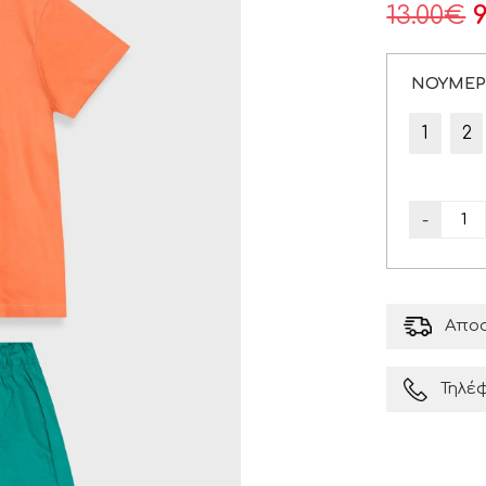
13.00
€
9
ΝΟΥΜΕ
1
2
-
Αποσ
Τηλέ