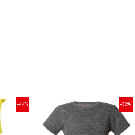
-44%
-50%