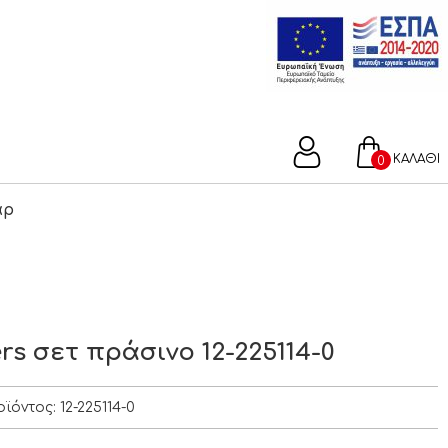
ΚΑΛΑΘΙ
0
άρ
rs σετ πράσινο 12-225114-0
οϊόντος:
12-225114-0