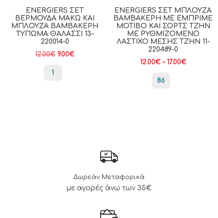
ENERGIERS ΣΕΤ
ENERGIERS ΣΕΤ ΜΠΛΟΎΖΑ
ΒΕΡΜΟΎΔΑ ΜΑΚΏ ΚΑΙ
ΒΑΜΒΑΚΕΡΉ ΜΕ ΕΜΠΡΙΜΈ
ΜΠΛΟΎΖΑ ΒΑΜΒΑΚΕΡΉ
ΜΟΤΊΒΟ ΚΑΙ ΣΟΡΤΣ ΤΖΗΝ
ΤΎΠΩΜΑ ΘΑΛΑΣΣΙ 13-
ΜΕ ΡΥΘΜΙΖΌΜΕΝΟ
220014-0
ΛΆΣΤΙΧΟ ΜΈΣΗΣ ΤΖΗΝ 11-
220489-0
12.00
€
9.00
€
12.00
€
–
17.00
€
1
86
Δωρεάν Μεταφορικά
με αγορές άνω των 35€