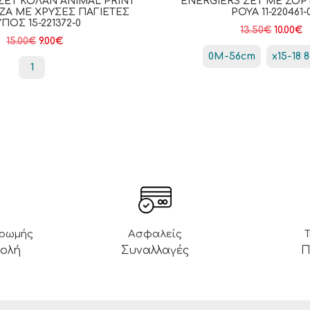
ΣΕΤ ΚΟΛΆΝ ANIMAL PRINT
ENERGIERS ΣΕΤ ΜΕ ΣΟΡ
ΖΑ ΜΕ ΧΡΥΣΈΣ ΠΑΓΙΈΤΕΣ
ΡΟΥΑ 11-220461-
ΠΟΣ 15-221372-0
13.50
€
10.00
€
15.00
€
9.00
€
0Μ-56cm
x15-18 
1
ηρωμής
Ασφαλείς
βολή
Συναλλαγές
Π