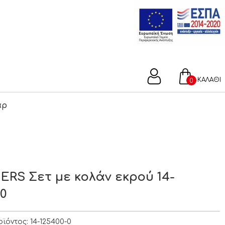
ΚΑΛΑΘΙ
0
άρ
ERS Σετ με κολάν εκρού 14-
-0
οϊόντος:
14-125400-0