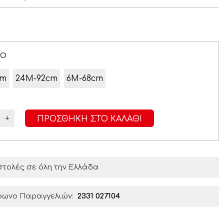
ΡΟ
cm
24Μ-92cm
6Μ-68cm
+
ΠΡΟΣΘΉΚΗ ΣΤΟ ΚΑΛΆΘΙ
τολές σε όλη την Ελλάδα
φωνο Παραγγελιών:
2331 027104