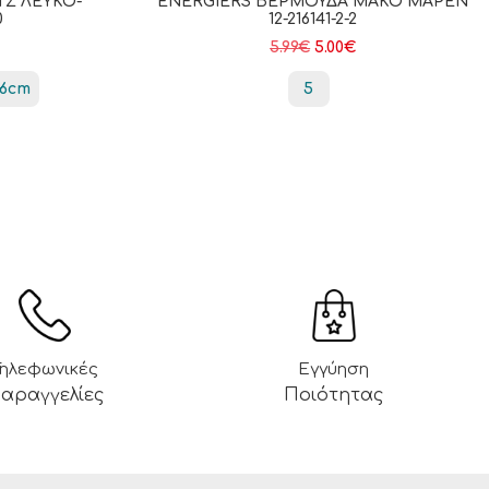
ΤΣ ΛΕΥΚΌ-
ENERGIERS ΒΕΡΜΟΎΔΑ ΜΑΚΌ ΜΑΡΕΝ
0
12-216141-2-2
5.99
€
5.00
€
86cm
5
Τηλεφωνικές
Εγγύηση
αραγγελίες
Ποιότητας