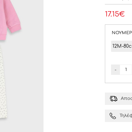
17.15
€
ΝΟΥΜΕ
12M-80
-
Αποσ
Τηλέ