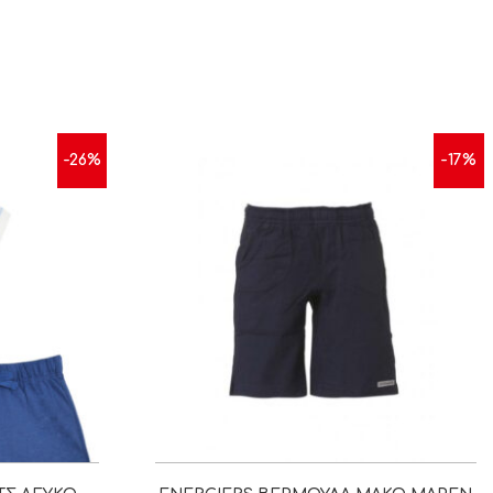
-26%
-17%