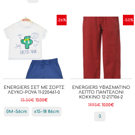
-26%
-50%
ENERGIERS ΣΕΤ ΜΕ ΣΟΡΤΣ
ENERGIERS ΥΦΑΣΜΆΤΙΝΟ
ΛΕΥΚΌ-ΡΟΥΑ 11-220461-0
ΛΕΠΤΌ ΠΑΝΤΕΛΌΝΙ
ΚΟΚΚΙΝΟ 12-217106-2
13.50
€
10.00
€
19.95
€
10.00
€
0Μ-56cm
x15-18 86cm
3