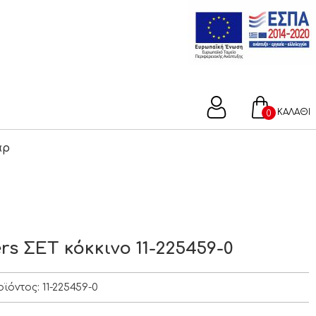
ΚΑΛΑΘΙ
0
άρ
rs ΣΕΤ κόκκινο 11-225459-0
οϊόντος:
11-225459-0