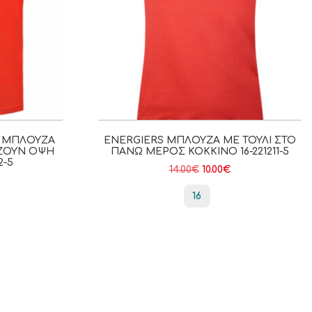
 ΜΠΛΟΎΖΑ
ENERGIERS ΜΠΛΟΎΖΑ ΜΕ ΤΟΎΛΙ ΣΤΟ
ΆΖΟΥΝ ΌΨΗ
ΠΆΝΩ ΜΈΡΟΣ ΚΌΚΚΙΝΟ 16-221211-5
2-5
14.00
€
10.00
€
16