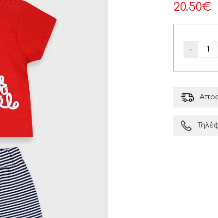
20.50
€
-
Αποσ
Τηλέ