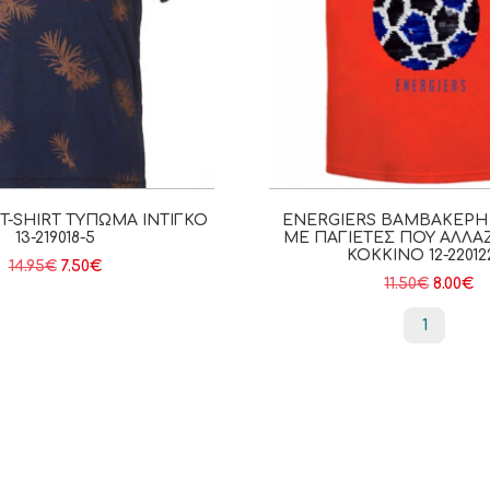
T-SHIRT ΤΎΠΩΜΑ ΙΝΤΙΓΚΟ
ENERGIERS ΒΑΜΒΑΚΕΡΉ
13-219018-5
ΜΕ ΠΑΓΙΈΤΕΣ ΠΟΥ ΑΛΛ
ΚΟΚΚΙΝΟ 12-22012
14.95
€
7.50
€
11.50
€
8.00
€
1