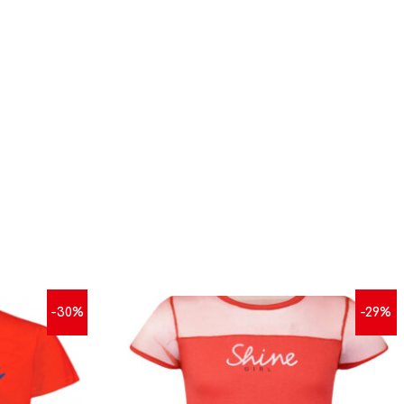
-30%
-29%