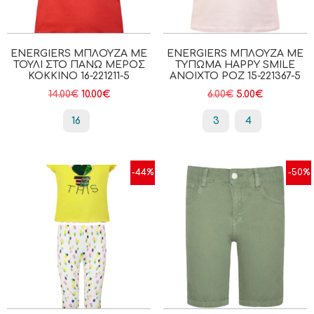
ENERGIERS ΜΠΛΟΎΖΑ ΜΕ
ENERGIERS ΜΠΛΟΎΖΑ ΜΕ
ΤΟΎΛΙ ΣΤΟ ΠΆΝΩ ΜΈΡΟΣ
ΤΎΠΩΜΑ HAPPY SMILE
ΚΌΚΚΙΝΟ 16-221211-5
ΑΝΟΙΧΤΟ ΡΟΖ 15-221367-5
14.00
€
10.00
€
6.00
€
5.00
€
16
3
4
-44%
-50%