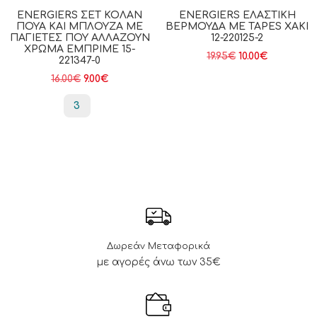
ENERGIERS ΣΕΤ ΚΟΛΆΝ
ENERGIERS ΕΛΑΣΤΙΚΉ
ΠΟΥΆ ΚΑΙ ΜΠΛΟΎΖΑ ΜΕ
ΒΕΡΜΟΎΔΑ ΜΕ TAPES ΧΑΚΙ
ΠΑΓΙΈΤΕΣ ΠΟΥ ΑΛΛΆΖΟΥΝ
12-220125-2
ΧΡΏΜΑ ΕΜΠΡΙΜΕ 15-
19.95
€
10.00
€
221347-0
16.00
€
9.00
€
3
Δωρεάν Μεταφορικά
με αγορές άνω των 35€