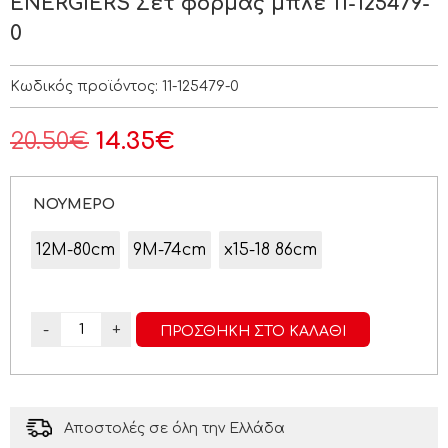
ENERGIERS Σετ φόρμας μπλέ 11-125479-
0
Κωδικός προϊόντος:
11-125479-0
20.50
€
14.35
€
ΝΟΥΜΕΡΟ
12M-80cm
9M-74cm
x15-18 86cm
-
+
ΠΡΟΣΘΉΚΗ ΣΤΟ ΚΑΛΆΘΙ
Αποστολές σε όλη την Ελλάδα