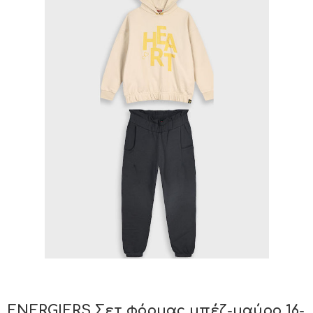
ENERGIERS Σετ φόρμας μπέζ-μαύρο 16-