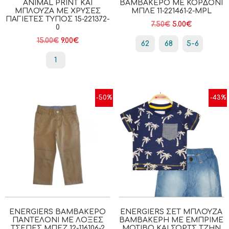
ANIMAL PRINT ΚΑΙ
ΒΑΜΒΑΚΕΡΌ ΜΕ ΚΟΡΔΌΝΙ
ΜΠΛΟΎΖΑ ΜΕ ΧΡΥΣΈΣ
ΜΠΛΕ 11-221461-2-MPL
ΠΑΓΙΈΤΕΣ ΤΎΠΟΣ 15-221372-
7.50
€
5.00
€
0
15.00
€
9.00
€
62
68
5-6
1
-50%
-43%
ENERGIERS ΒΑΜΒΑΚΕΡΌ
ENERGIERS ΣΕΤ ΜΠΛΟΎΖΑ
ΠΑΝΤΕΛΌΝΙ ΜΕ ΛΟΞΈΣ
ΒΑΜΒΑΚΕΡΉ ΜΕ ΕΜΠΡΙΜΈ
ΤΣΈΠΕΣ ΜΠΕΖ 12-116106-2
ΜΟΤΊΒΟ ΚΑΙ ΣΟΡΤΣ ΤΖΗΝ