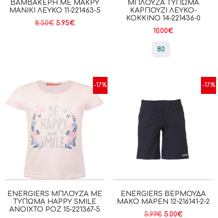
ΒΑΜΒΑΚΕΡΉ ΜΕ ΜΑΚΡΎ
ΜΠΛΟΎΖΑ ΤΎΠΩΜΑ
ΜΑΝΊΚΙ ΛΕΥΚΟ 11-221463-5
ΚΑΡΠΟΎΖΙ ΛΕΥΚΌ-
ΚΌΚΚΙΝΟ 14-221436-0
8.50
€
5.95
€
10.00
€
80
-17%
-17%
ENERGIERS ΜΠΛΟΎΖΑ ΜΕ
ENERGIERS ΒΕΡΜΟΎΔΑ
ΤΎΠΩΜΑ HAPPY SMILE
ΜΑΚΌ ΜΑΡΕΝ 12-216141-2-2
ΑΝΟΙΧΤΟ ΡΟΖ 15-221367-5
5.99
€
5.00
€