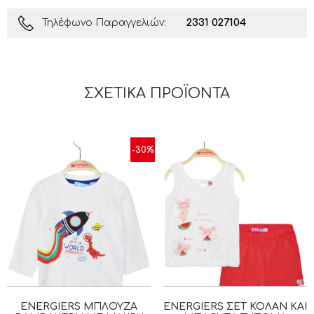
2331 027104
Τηλέφωνο Παραγγελιών:
ΣΧΕΤΙΚΆ ΠΡΟΪΌΝΤΑ
-30%
ENERGIERS ΜΠΛΟΎΖΑ
ENERGIERS ΣΕΤ ΚΟΛΆΝ ΚΑΙ