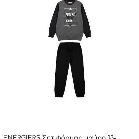
ENERGIERS Σετ φόρμας μαύρο 13-