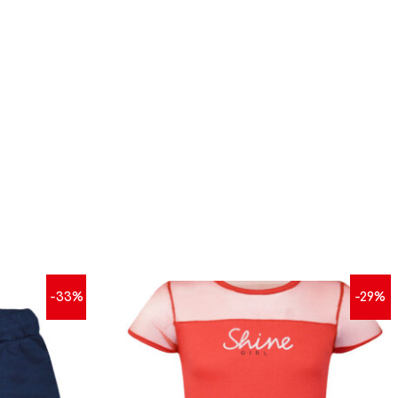
-33%
-29%