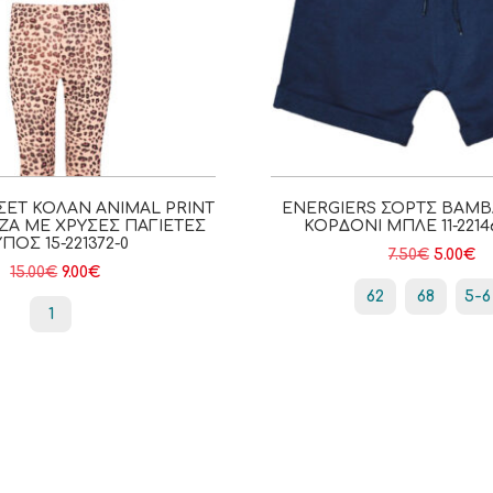
ΣΕΤ ΚΟΛΆΝ ANIMAL PRINT
ENERGIERS ΣΟΡΤΣ ΒΑΜ
ΖΑ ΜΕ ΧΡΥΣΈΣ ΠΑΓΙΈΤΕΣ
ΚΟΡΔΌΝΙ ΜΠΛΕ 11-2214
ΠΟΣ 15-221372-0
7.50
€
5.00
€
15.00
€
9.00
€
62
68
5-6
1