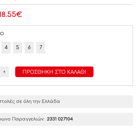
18.55
€
ΡΟ
4
5
6
7
+
ΠΡΟΣΘΉΚΗ ΣΤΟ ΚΑΛΆΘΙ
τολές σε όλη την Ελλάδα
φωνο Παραγγελιών:
2331 027104