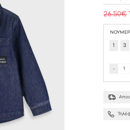
26.50
€
ΝΟΥΜΕ
1
3
-
Αποσ
Τηλέ