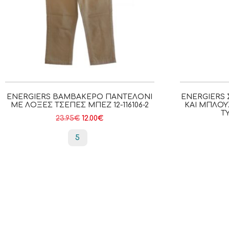
ENERGIERS ΒΑΜΒΑΚΕΡΌ ΠΑΝΤΕΛΌΝΙ
ENERGIERS 
ΜΕ ΛΟΞΈΣ ΤΣΈΠΕΣ ΜΠΕΖ 12-116106-2
ΚΑΙ ΜΠΛΟΎ
ΤΎ
23.95
€
12.00
€
5