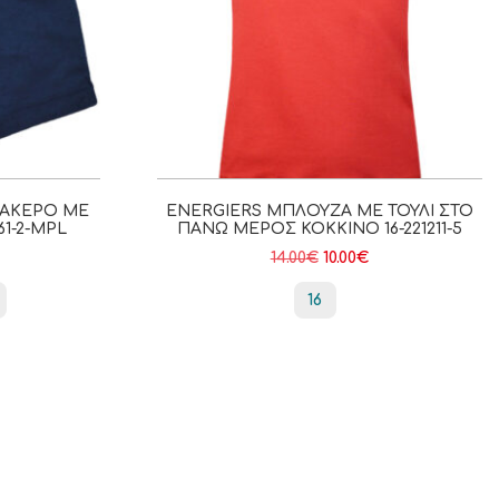
ΒΑΚΕΡΌ ΜΕ
ENERGIERS ΜΠΛΟΎΖΑ ΜΕ ΤΟΎΛΙ ΣΤΟ
61-2-MPL
ΠΆΝΩ ΜΈΡΟΣ ΚΌΚΚΙΝΟ 16-221211-5
14.00
€
10.00
€
16