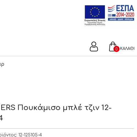
ΚΑΛΑΘΙ
0
άρ
ERS Πουκάμισο μπλέ τζιν 12-
4
οϊόντος:
12-125105-4