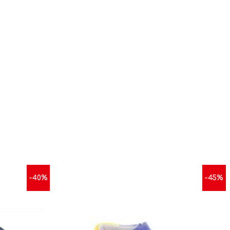
-40%
-45%