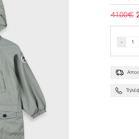
41.00
€
-
Αποσ
Τηλέ