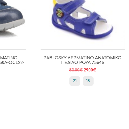
ΡΜΆΤΙΝΟ
PABLOSKY ΔΕΡΜΆΤΙΝΟ ΑΝΑΤΟΜΙΚΌ
50A-OCL22-
ΠΈΔΙΛΟ ΡΟΥΆ 75646
53.00
€
29.00
€
21
18