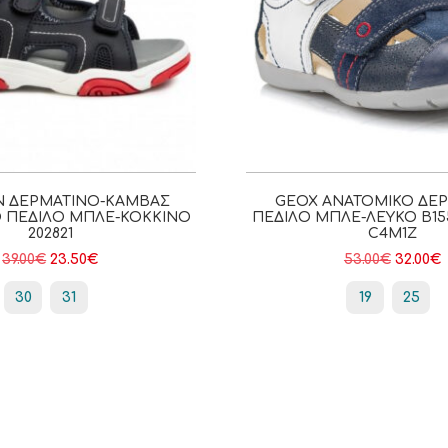
N ΔΕΡΜΆΤΙΝΟ-ΚΑΜΒΆΣ
GEOX ΑΝΑΤΟΜΙΚΌ ΔΕ
 ΠΈΔΙΛΟ ΜΠΛΕ-ΚΌΚΚΙΝΟ
ΠΈΔΙΛΟ ΜΠΛΕ-ΛΕΥΚΌ B15
202821
C4M1Z
39.00
€
23.50
€
53.00
€
32.00
€
30
31
19
25