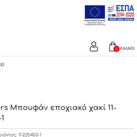
ΚΑΛΑΘΙ
0
άρ
ers Μπουφάν εποχιακό χακί 11-
-1
οϊόντος:
11-225453-1