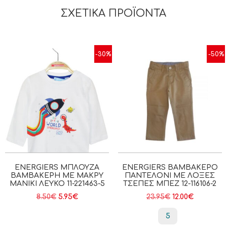
ΣΧΕΤΙΚΆ ΠΡΟΪΌΝΤΑ
-30%
-50%
ENERGIERS ΜΠΛΟΎΖΑ
ENERGIERS ΒΑΜΒΑΚΕΡΌ
ΒΑΜΒΑΚΕΡΉ ΜΕ ΜΑΚΡΎ
ΠΑΝΤΕΛΌΝΙ ΜΕ ΛΟΞΈΣ
ΜΑΝΊΚΙ ΛΕΥΚΟ 11-221463-5
ΤΣΈΠΕΣ ΜΠΕΖ 12-116106-2
8.50
€
5.95
€
23.95
€
12.00
€
5