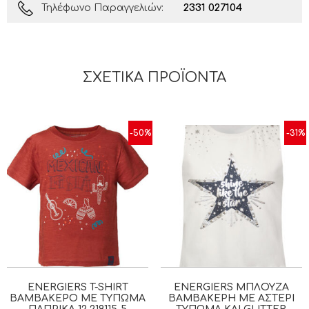
2331 027104
Τηλέφωνο Παραγγελιών:
ΣΧΕΤΙΚΆ ΠΡΟΪΌΝΤΑ
-50%
-31%
ENERGIERS T-SHIRT
ENERGIERS ΜΠΛΟΎΖΑ
ΒΑΜΒΑΚΕΡΌ ΜΕ ΤΎΠΩΜΑ
ΒΑΜΒΑΚΕΡΉ ΜΕ ΑΣΤΈΡΙ