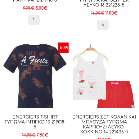
ΠΑΠΡΙΚΑ 12-219115-5
ΤΎΠΩΜΑ ΚΑΙ GLITTER
ΛΕΥΚΟ 16-221225-5
9.95
€
5.00
€
16.00
€
11.00
€
1
6
-50%
ENERGIERS T-SHIRT
ENERGIERS ΣΕΤ ΚΟΛΆΝ ΚΑΙ
ΤΎΠΩΜΑ ΙΝΤΙΓΚΟ 13-219018-
ΜΠΛΟΎΖΑ ΤΎΠΩΜΑ
5
ΚΑΡΠΟΎΖΙ ΛΕΥΚΌ-
ΚΌΚΚΙΝΟ 14-221436-0
14.95
€
7.50
€