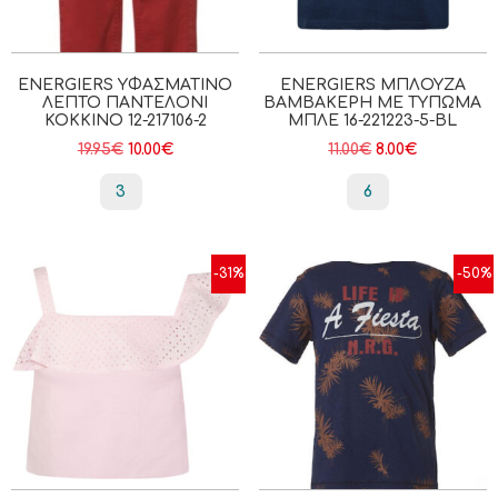
ENERGIERS ΥΦΑΣΜΆΤΙΝΟ
ENERGIERS ΜΠΛΟΎΖΑ
ΛΕΠΤΌ ΠΑΝΤΕΛΌΝΙ
ΒΑΜΒΑΚΕΡΉ ΜΕ ΤΎΠΩΜΑ
ΚΟΚΚΙΝΟ 12-217106-2
ΜΠΛΕ 16-221223-5-BL
19.95
€
10.00
€
11.00
€
8.00
€
3
6
-31%
-50%