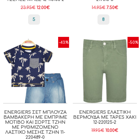
23.95
€
12.00
€
14.95
€
7.50
€
5
8
-43%
-50%
ENERGIERS ΣΕΤ ΜΠΛΟΎΖΑ
ENERGIERS ΕΛΑΣΤΙΚΉ
ΒΑΜΒΑΚΕΡΉ ΜΕ ΕΜΠΡΙΜΈ
ΒΕΡΜΟΎΔΑ ΜΕ TAPES ΧΑΚΙ
ΜΟΤΊΒΟ ΚΑΙ ΣΟΡΤΣ ΤΖΗΝ
12-220125-2
ΜΕ ΡΥΘΜΙΖΌΜΕΝΟ
19.95
€
10.00
€
ΛΆΣΤΙΧΟ ΜΈΣΗΣ ΤΖΗΝ 11-
220489-0