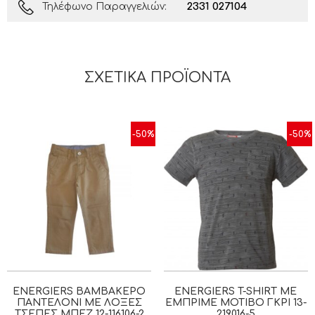
2331 027104
Τηλέφωνο Παραγγελιών:
ΣΧΕΤΙΚΆ ΠΡΟΪΌΝΤΑ
-50%
-50%
ENERGIERS ΒΑΜΒΑΚΕΡΌ
ENERGIERS T-SHIRT ΜΕ
ΠΑΝΤΕΛΌΝΙ ΜΕ ΛΟΞΈΣ
ΕΜΠΡΙΜΈ ΜΟΤΊΒΟ ΓΚΡΙ 13-
ΤΣΈΠΕΣ ΜΠΕΖ 12-116106-2
219016-5