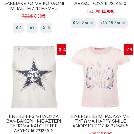
ΒΑΜΒΑΚΕΡΌ ΜΕ ΚΟΡΔΌΝΙ
ΛΕΥΚΌ-ΡΟΥΑ 11-220461-0
ΜΠΛΕ 11-221461-2-MPL
13.50
€
10.00
€
7.50
€
5.00
€
0Μ-56cm
x15-18 86cm
62
68
5-6
-31%
-17%
ENERGIERS ΜΠΛΟΎΖΑ
ENERGIERS ΜΠΛΟΎΖΑ ΜΕ
ΒΑΜΒΑΚΕΡΉ ΜΕ ΑΣΤΈΡΙ
ΤΎΠΩΜΑ HAPPY SMILE
ΤΎΠΩΜΑ ΚΑΙ GLITTER
ΑΝΟΙΧΤΟ ΡΟΖ 15-221367-5
ΛΕΥΚΟ 16-221225-5
6.00
€
5.00
€