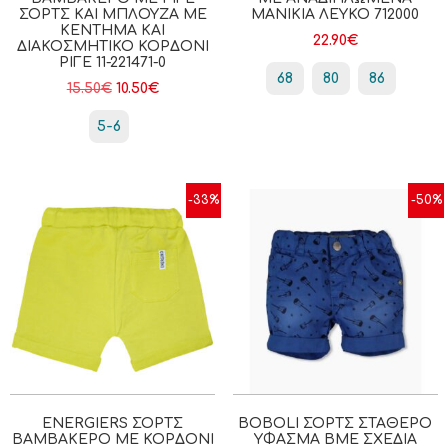
ΣΟΡΤΣ ΚΑΙ ΜΠΛΟΎΖΑ ΜΕ
ΜΑΝΊΚΙΑ ΛΕΥΚΌ 712000
ΚΈΝΤΗΜΑ ΚΑΙ
22.90
€
ΔΙΑΚΟΣΜΗΤΙΚΌ ΚΟΡΔΌΝΙ
ΡΙΓΕ 11-221471-0
68
80
86
15.50
€
10.50
€
5-6
-33%
-50%
ENERGIERS ΣΟΡΤΣ
BOBOLI ΣΌΡΤΣ ΣΤΑΘΕΡΌ
ΒΑΜΒΑΚΕΡΌ ΜΕ ΚΟΡΔΌΝΙ
ΎΦΑΣΜΑ ΒΜΕ ΣΧΈΔΙΑ