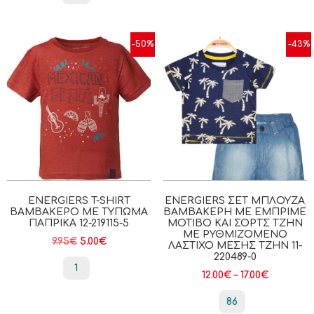
-50%
-43%
ENERGIERS T-SHIRT
ENERGIERS ΣΕΤ ΜΠΛΟΎΖΑ
ΒΑΜΒΑΚΕΡΌ ΜΕ ΤΎΠΩΜΑ
ΒΑΜΒΑΚΕΡΉ ΜΕ ΕΜΠΡΙΜΈ
ΠΑΠΡΙΚΑ 12-219115-5
ΜΟΤΊΒΟ ΚΑΙ ΣΟΡΤΣ ΤΖΗΝ
ΜΕ ΡΥΘΜΙΖΌΜΕΝΟ
9.95
€
5.00
€
ΛΆΣΤΙΧΟ ΜΈΣΗΣ ΤΖΗΝ 11-
220489-0
1
12.00
€
–
17.00
€
86