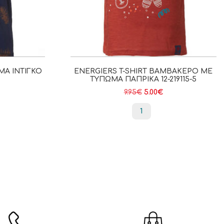
ΜΑ ΙΝΤΙΓΚΟ
ENERGIERS T-SHIRT ΒΑΜΒΑΚΕΡΌ ΜΕ
ΤΎΠΩΜΑ ΠΑΠΡΙΚΑ 12-219115-5
9.95
€
5.00
€
1