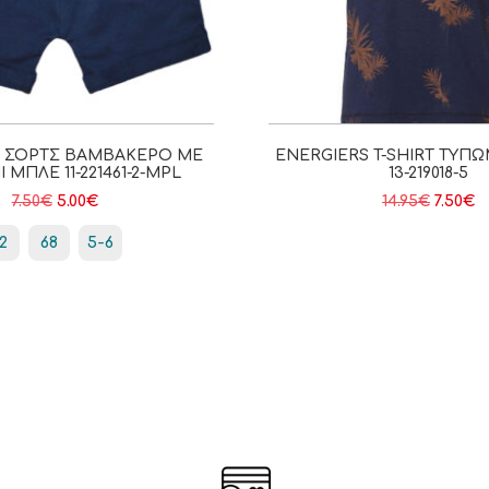
S ΣΟΡΤΣ ΒΑΜΒΑΚΕΡΌ ΜΕ
ENERGIERS T-SHIRT ΤΎΠΩ
 ΜΠΛΕ 11-221461-2-MPL
13-219018-5
7.50
€
5.00
€
14.95
€
7.50
€
2
68
5-6