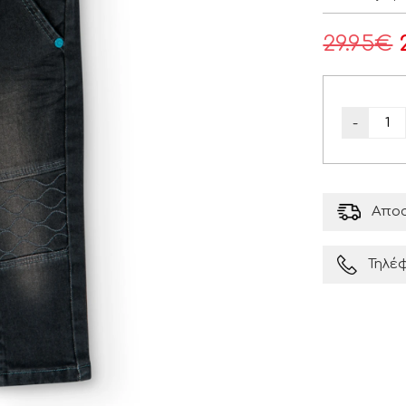
29.95
€
-
Αποσ
Τηλέ