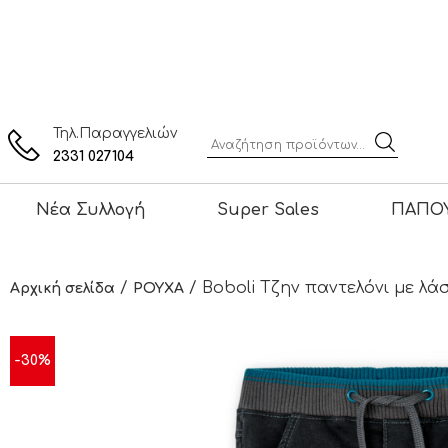
Τηλ.Παραγγελιών
2331 027104
Νέα Συλλογή
Super Sales
ΠΑΠΟΥ
/
/ Boboli Τζην παντελόνι με λά
Αρχική σελίδα
ΡΟΥΧΑ
-30%