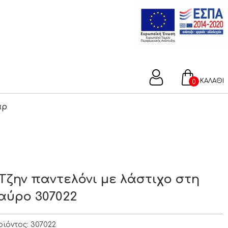
ΚΑΛΑΘΙ
0
άρ
 Τζην παντελόνι με λάστιχο στη
αύρο 307022
οϊόντος:
307022