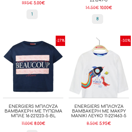
221249-5
9.95
€
5.00
€
14.50
€
10.00
€
1
8
-27%
-30%
ENERGIERS ΜΠΛΟΎΖΑ
ENERGIERS ΜΠΛΟΎΖΑ
ΒΑΜΒΑΚΕΡΉ ΜΕ ΤΎΠΩΜΑ
ΒΑΜΒΑΚΕΡΉ ΜΕ ΜΑΚΡΎ
ΜΠΛΕ 16-221223-5-BL
ΜΑΝΊΚΙ ΛΕΥΚΟ 11-221463-5
11.00
€
8.00
€
8.50
€
5.95
€