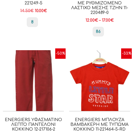
221249-5
ΜΕ ΡΥΘΜΙΖΌΜΕΝΟ
ΛΆΣΤΙΧΟ ΜΈΣΗΣ ΤΖΗΝ 11-
14.50
€
10.00
€
220489-0
12.00
€
–
17.00
€
8
86
-50%
-33%
ENERGIERS ΥΦΑΣΜΆΤΙΝΟ
ENERGIERS ΜΠΛΟΎΖΑ
ΛΕΠΤΌ ΠΑΝΤΕΛΌΝΙ
ΒΑΜΒΑΚΕΡΉ ΜΕ ΤΎΠΩΜΑ
ΚΟΚΚΙΝΟ 12-217106-2
ΚΟΚΚΙΝΟ 11-221464-5-RD