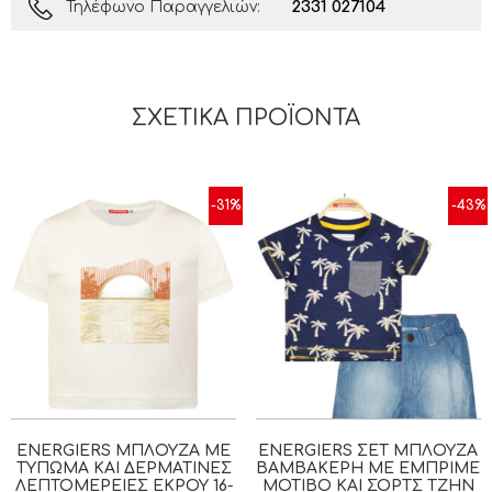
2331 027104
Τηλέφωνο Παραγγελιών:
ΣΧΕΤΙΚΆ ΠΡΟΪΌΝΤΑ
-31%
-43%
ENERGIERS ΜΠΛΟΎΖΑ ΜΕ
ENERGIERS ΣΕΤ ΜΠΛΟΎΖΑ
ΤΎΠΩΜΑ ΚΑΙ ΔΕΡΜΆΤΙΝΕΣ
ΒΑΜΒΑΚΕΡΉ ΜΕ ΕΜΠΡΙΜΈ
ΛΕΠΤΟΜΈΡΕΙΕΣ ΕΚΡΟΥ 16-
ΜΟΤΊΒΟ ΚΑΙ ΣΟΡΤΣ ΤΖΗΝ