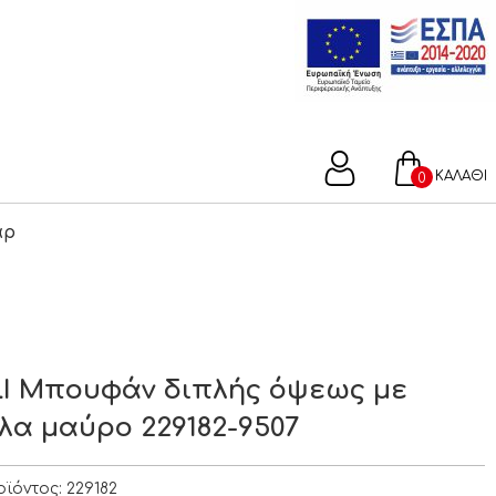
ΚΑΛΑΘΙ
0
άρ
I Μπουφάν διπλής όψεως με
λα μαύρο 229182-9507
οϊόντος:
229182