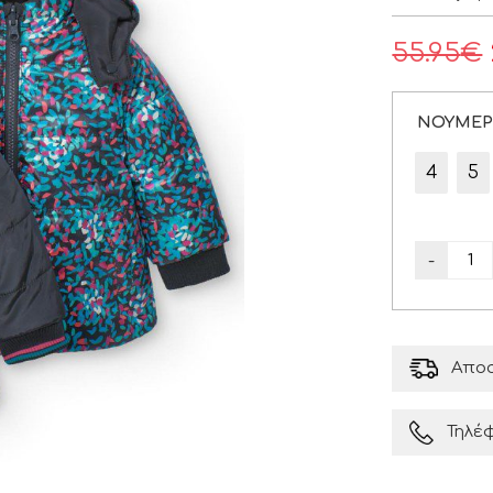
55.95
€
ΝΟΥΜΕ
4
5
-
Αποσ
Τηλέ