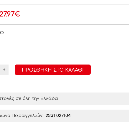
27.97
€
ΡΟ
+
ΠΡΟΣΘΉΚΗ ΣΤΟ ΚΑΛΆΘΙ
τολές σε όλη την Ελλάδα
φωνο Παραγγελιών:
2331 027104