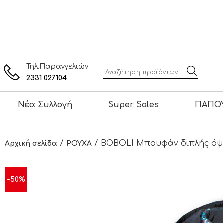
Τηλ.Παραγγελιών
2331 027104
Νέα Συλλογή
Super Sales
ΠΑΠΟΥ
/
/ BOBOLI Μπουφάν διπλής όψε
Αρχική σελίδα
ΡΟΥΧΑ
-50%