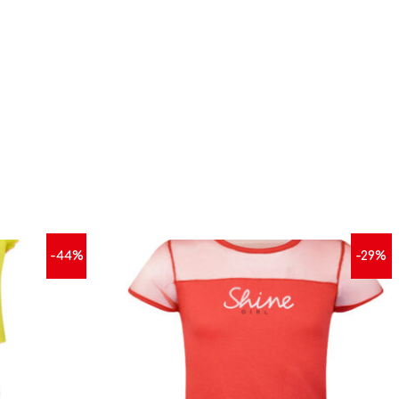
-44%
-29%