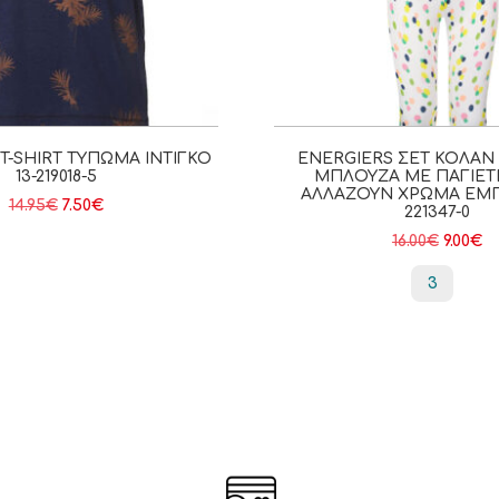
T-SHIRT ΤΎΠΩΜΑ ΙΝΤΙΓΚΟ
ENERGIERS ΣΕΤ ΚΟΛΆΝ 
13-219018-5
ΜΠΛΟΎΖΑ ΜΕ ΠΑΓΙΈΤ
ΑΛΛΆΖΟΥΝ ΧΡΏΜΑ ΕΜΠ
14.95
€
7.50
€
221347-0
16.00
€
9.00
€
3