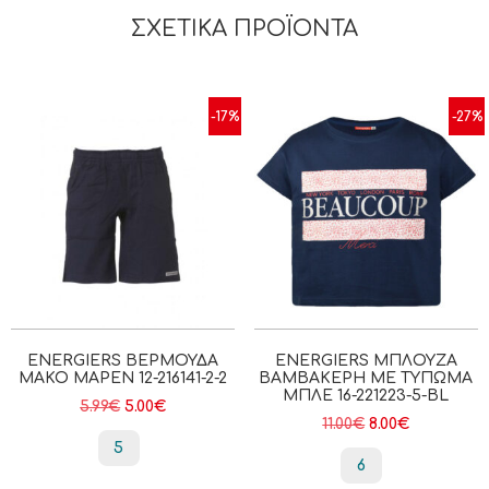
ΣΧΕΤΙΚΆ ΠΡΟΪΌΝΤΑ
-17%
-27%
ENERGIERS ΒΕΡΜΟΎΔΑ
ENERGIERS ΜΠΛΟΎΖΑ
ΜΑΚΌ ΜΑΡΕΝ 12-216141-2-2
ΒΑΜΒΑΚΕΡΉ ΜΕ ΤΎΠΩΜΑ
ΜΠΛΕ 16-221223-5-BL
5.99
€
5.00
€
11.00
€
8.00
€
5
6