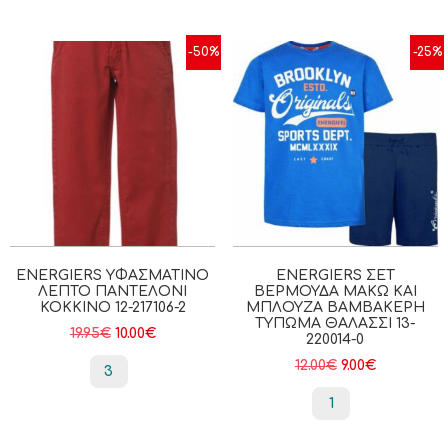
-50%
-25%
ENERGIERS ΥΦΑΣΜΆΤΙΝΟ
ENERGIERS ΣΕΤ
ΛΕΠΤΌ ΠΑΝΤΕΛΌΝΙ
ΒΕΡΜΟΎΔΑ ΜΑΚΏ ΚΑΙ
ΚΟΚΚΙΝΟ 12-217106-2
ΜΠΛΟΎΖΑ ΒΑΜΒΑΚΕΡΉ
ΤΎΠΩΜΑ ΘΑΛΑΣΣΙ 13-
19.95
€
10.00
€
220014-0
12.00
€
9.00
€
3
1