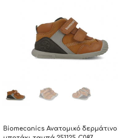
Biomecanics Ανατομικό δερμάτινο
μποτάκι ταμπά 251125-C087