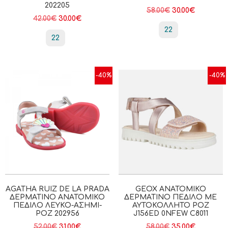
202205
58.00
€
30.00
€
42.00
€
30.00
€
22
22
-40%
-40%
AGATHA RUIZ DE LA PRADA
GEOX ΑΝΑΤΟΜΙΚΌ
ΔΕΡΜΆΤΙΝΟ ΑΝΑΤΟΜΙΚΌ
ΔΕΡΜΆΤΙΝΟ ΠΈΔΙΛΟ ΜΕ
ΠΈΔΙΛΟ ΛΕΥΚΌ-ΑΣΗΜΊ-
ΑΥΤΟΚΌΛΛΗΤΟ ΡΟΖ
ΡΟΖ 202956
J156ED 0NFEW C8011
52.00
€
31.00
€
58.00
€
35.00
€