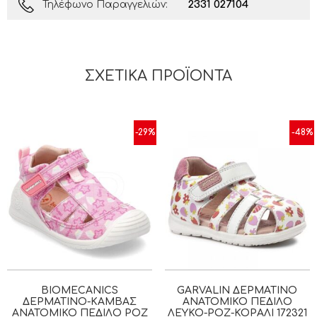
2331 027104
Τηλέφωνο Παραγγελιών:
ΣΧΕΤΙΚΆ ΠΡΟΪΌΝΤΑ
-29%
-48%
BIOMECANICS
GARVALIN ΔΕΡΜΆΤΙΝΟ
ΔΕΡΜΆΤΙΝΟ-ΚΑΜΒΆΣ
ΑΝΑΤΟΜΙΚΌ ΠΈΔΙΛΟ
ΑΝΑΤΟΜΙΚΌ ΠΈΔΙΛΟ ΡΟΖ
ΛΕΥΚΌ-ΡΟΖ-ΚΟΡΑΛΊ 172321