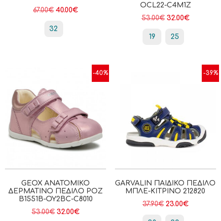
OCL22-C4M1Z
67.00
€
40.00
€
53.00
€
32.00
€
32
19
25
-40%
-39%
GEOX ΑΝΑΤΟΜΙΚΌ
GARVALIN ΠΑΙΔΙΚΌ ΠΈΔΙΛΟ
ΔΕΡΜΆΤΙΝΟ ΠΈΔΙΛΟ ΡΟΖ
ΜΠΛΕ-ΚΊΤΡΙΝΟ 212820
B1551B-OY2BC-C8010
37.90
€
23.00
€
53.00
€
32.00
€