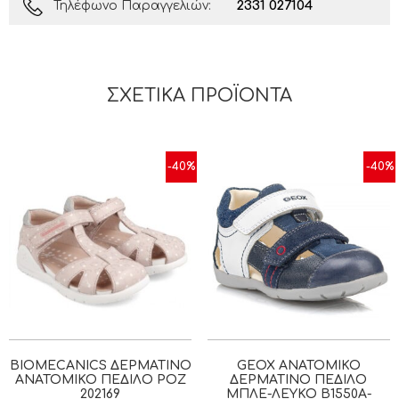
2331 027104
Τηλέφωνο Παραγγελιών:
ΣΧΕΤΙΚΆ ΠΡΟΪΌΝΤΑ
-40%
-40%
BIOMECANICS ΔΕΡΜΆΤΙΝΟ
GEOX ΑΝΑΤΟΜΙΚΌ
ΑΝΑΤΟΜΙΚΌ ΠΈΔΙΛΟ ΡΟΖ
ΔΕΡΜΆΤΙΝΟ ΠΈΔΙΛΟ
202169
ΜΠΛΕ-ΛΕΥΚΌ B1550A-