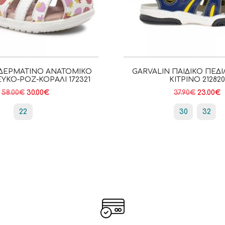
 ΔΕΡΜΆΤΙΝΟ ΑΝΑΤΟΜΙΚΌ
GARVALIN ΠΑΙΔΙΚΌ ΠΈΔ
ΥΚΌ-ΡΟΖ-ΚΟΡΑΛΊ 172321
ΚΊΤΡΙΝΟ 212820
58.00
€
30.00
€
37.90
€
23.00
€
22
30
32