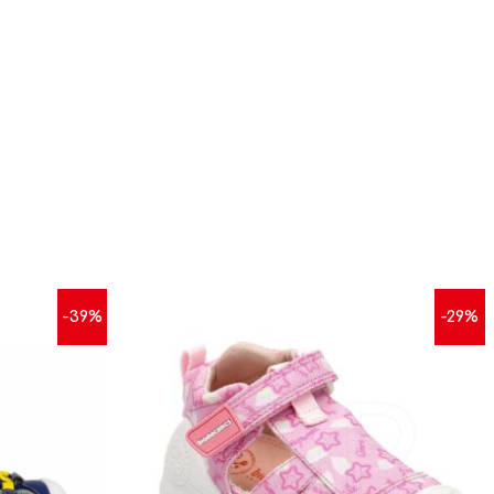
-39%
-29%