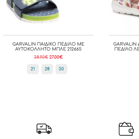
GARVALIN ΠΑΙΔΙΚΌ ΠΈΔΙΛΟ ΜΕ
GARVALIN
ΑΥΤΟΚΌΛΛΗΤΟ ΜΠΛΕ 212665
ΠΈΔΙΛΟ ΛΕ
38.90
€
27.00
€
21
28
30