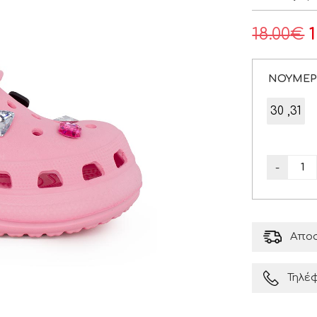
18.00
€
ΝΟΥΜΕ
30 ,31
-
Αποσ
Τηλέ