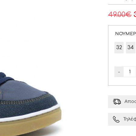
49.00
€
ΝΟΥΜΕ
32
34
-
Αποσ
Τηλέ