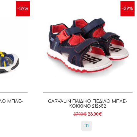
-39%
-39%
ΙΛΟ ΜΠΛΕ-
GARVALIN ΠΑΙΔΙΚΌ ΠΈΔΙΛΟ ΜΠΛΕ-
ΚΌΚΚΙΝΟ 212652
37.90
€
23.00
€
31