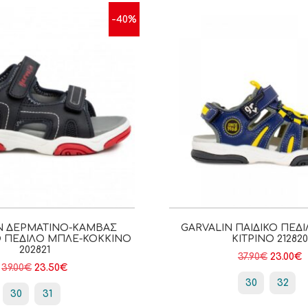
-40%
N ΔΕΡΜΆΤΙΝΟ-ΚΑΜΒΆΣ
GARVALIN ΠΑΙΔΙΚΌ ΠΈΔ
 ΠΈΔΙΛΟ ΜΠΛΕ-ΚΌΚΚΙΝΟ
ΚΊΤΡΙΝΟ 212820
202821
37.90
€
23.00
€
39.00
€
23.50
€
30
32
30
31