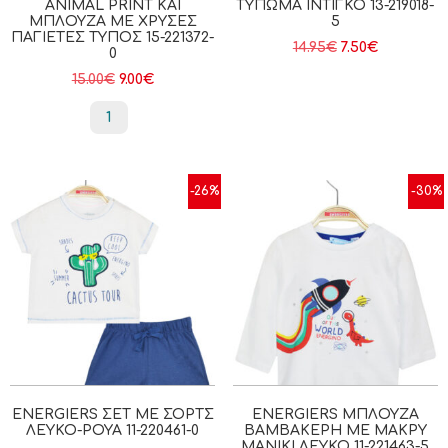
ANIMAL PRINT ΚΑΙ
ΤΎΠΩΜΑ ΙΝΤΙΓΚΟ 13-219018-
ΜΠΛΟΎΖΑ ΜΕ ΧΡΥΣΈΣ
5
ΠΑΓΙΈΤΕΣ ΤΎΠΟΣ 15-221372-
14.95
€
7.50
€
0
15.00
€
9.00
€
1
-26%
-30%
ENERGIERS ΣΕΤ ΜΕ ΣΟΡΤΣ
ENERGIERS ΜΠΛΟΎΖΑ
ΛΕΥΚΌ-ΡΟΥΑ 11-220461-0
ΒΑΜΒΑΚΕΡΉ ΜΕ ΜΑΚΡΎ
ΜΑΝΊΚΙ ΛΕΥΚΟ 11-221463-5