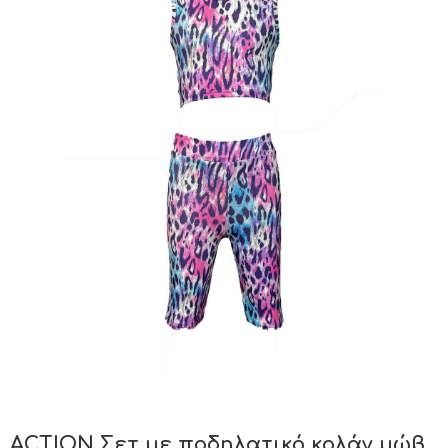
ACTION Σετ με ποδηλατικό κολάν μώβ