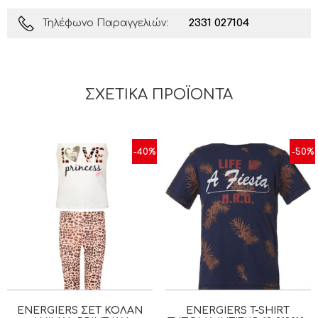
2331 027104
Τηλέφωνο Παραγγελιών:
ΣΧΕΤΙΚΆ ΠΡΟΪΌΝΤΑ
-40%
-50%
ENERGIERS ΣΕΤ ΚΟΛΆΝ
ENERGIERS T-SHIRT