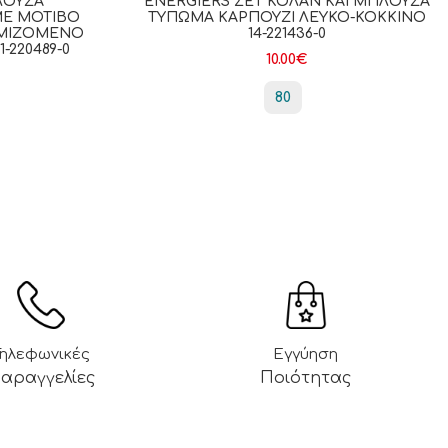
ΛΟΎΖΑ
ENERGIERS ΣΕΤ ΚΟΛΆΝ ΚΑΙ ΜΠΛΟΎΖΑ
Έ ΜΟΤΊΒΟ
ΤΎΠΩΜΑ ΚΑΡΠΟΎΖΙ ΛΕΥΚΌ-ΚΌΚΚΙΝΟ
ΘΜΙΖΌΜΕΝΟ
14-221436-0
-220489-0
10.00
€
80
Τηλεφωνικές
Εγγύηση
αραγγελίες
Ποιότητας