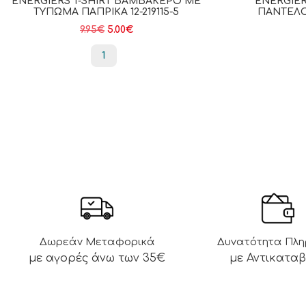
ENERGIERS T-SHIRT ΒΑΜΒΑΚΕΡΌ ΜΕ
ENERGIE
ΤΎΠΩΜΑ ΠΑΠΡΙΚΑ 12-219115-5
ΠΑΝΤΕΛΌΝ
9.95
€
5.00
€
1
Δωρεάν Μεταφορικά
Δυνατότητα Πλ
με αγορές άνω των 35€
με Αντικατα