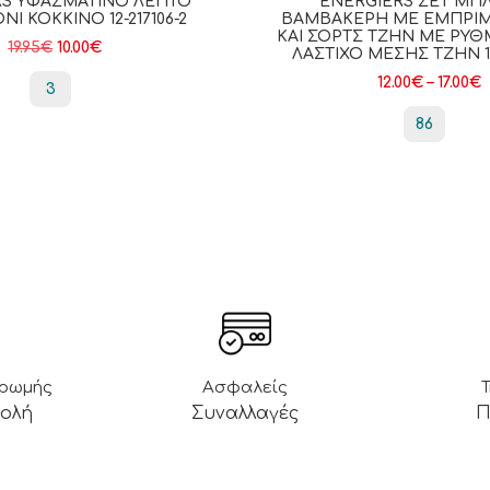
RS ΥΦΑΣΜΆΤΙΝΟ ΛΕΠΤΌ
ENERGIERS ΣΕΤ ΜΠ
Ι ΚΟΚΚΙΝΟ 12-217106-2
ΒΑΜΒΑΚΕΡΉ ΜΕ ΕΜΠΡΙΜ
ΚΑΙ ΣΟΡΤΣ ΤΖΗΝ ΜΕ ΡΥ
19.95
€
10.00
€
ΛΆΣΤΙΧΟ ΜΈΣΗΣ ΤΖΗΝ 11
12.00
€
–
17.00
€
3
86
ηρωμής
Ασφαλείς
βολή
Συναλλαγές
Π