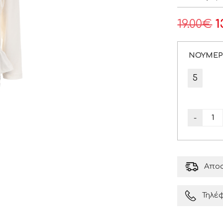
19.00
€
1
ΝΟΥΜΕ
5
-
Αποσ
Τηλέ