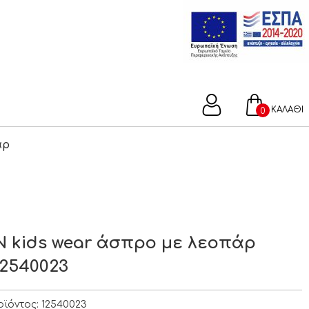
ΚΑΛΑΘΙ
0
άρ
 kids wear άσπρο με λεοπάρ
12540023
οϊόντος:
12540023