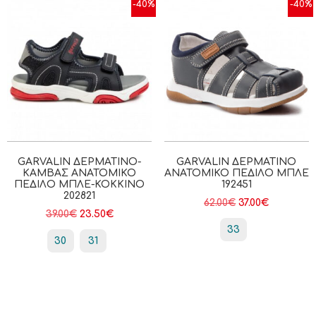
-40%
-40%
GARVALIN ΔΕΡΜΆΤΙΝΟ-
GARVALIN ΔΕΡΜΆΤΙΝΟ
ΚΑΜΒΆΣ ΑΝΑΤΟΜΙΚΌ
ΑΝΑΤΟΜΙΚΌ ΠΈΔΙΛΟ ΜΠΛΕ
ΠΈΔΙΛΟ ΜΠΛΕ-ΚΌΚΚΙΝΟ
192451
202821
62.00
€
37.00
€
39.00
€
23.50
€
33
30
31