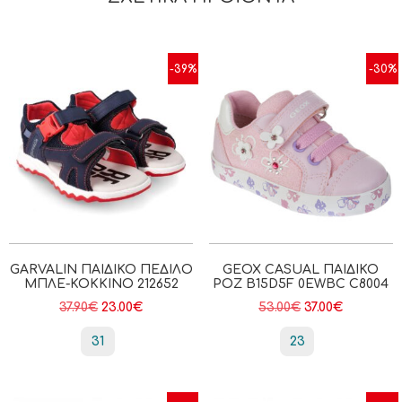
-39%
-30%
GARVALIN ΠΑΙΔΙΚΌ ΠΈΔΙΛΟ
GEOX CASUAL ΠΑΙΔΙΚΟ
ΜΠΛΕ-ΚΌΚΚΙΝΟ 212652
ΡΟΖ B15D5F 0EWBC C8004
37.90
€
23.00
€
53.00
€
37.00
€
31
23