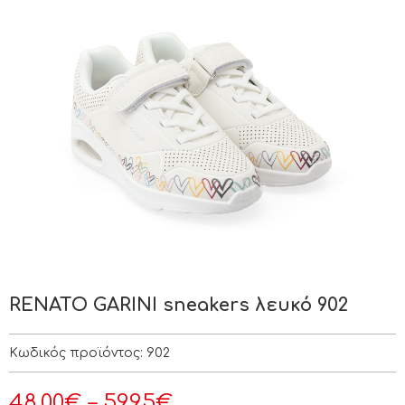
RENATO GARINI sneakers λευκό 902
Κωδικός προϊόντος:
902
48.00
€
–
59.95
€