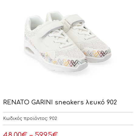
RENATO GARINI sneakers λευκό 902
Κωδικός προϊόντος:
902
48.00
€
–
59.95
€