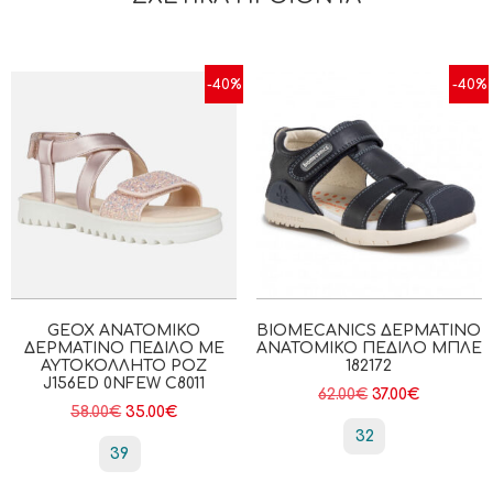
-40%
-40%
GEOX ΑΝΑΤΟΜΙΚΌ
BIOMECANICS ΔΕΡΜΆΤΙΝΟ
ΔΕΡΜΆΤΙΝΟ ΠΈΔΙΛΟ ΜΕ
ΑΝΑΤΟΜΙΚΌ ΠΈΔΙΛΟ ΜΠΛΈ
ΑΥΤΟΚΌΛΛΗΤΟ ΡΟΖ
182172
J156ED 0NFEW C8011
62.00
€
37.00
€
58.00
€
35.00
€
32
39