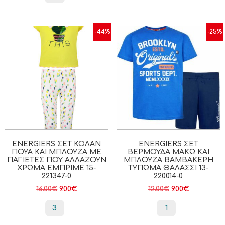
-44%
-25%
ENERGIERS ΣΕΤ ΚΟΛΆΝ
ENERGIERS ΣΕΤ
ΠΟΥΆ ΚΑΙ ΜΠΛΟΎΖΑ ΜΕ
ΒΕΡΜΟΎΔΑ ΜΑΚΏ ΚΑΙ
ΠΑΓΙΈΤΕΣ ΠΟΥ ΑΛΛΆΖΟΥΝ
ΜΠΛΟΎΖΑ ΒΑΜΒΑΚΕΡΉ
ΧΡΏΜΑ ΕΜΠΡΙΜΕ 15-
ΤΎΠΩΜΑ ΘΑΛΑΣΣΙ 13-
221347-0
220014-0
16.00
€
9.00
€
12.00
€
9.00
€
3
1