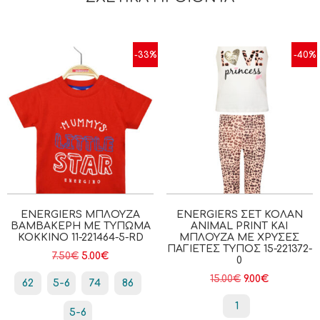
-33%
-40%
ENERGIERS ΜΠΛΟΎΖΑ
ENERGIERS ΣΕΤ ΚΟΛΆΝ
ΒΑΜΒΑΚΕΡΉ ΜΕ ΤΎΠΩΜΑ
ANIMAL PRINT ΚΑΙ
ΚΟΚΚΙΝΟ 11-221464-5-RD
ΜΠΛΟΎΖΑ ΜΕ ΧΡΥΣΈΣ
ΠΑΓΙΈΤΕΣ ΤΎΠΟΣ 15-221372-
7.50
€
5.00
€
0
15.00
€
9.00
€
62
5-6
74
86
1
5-6